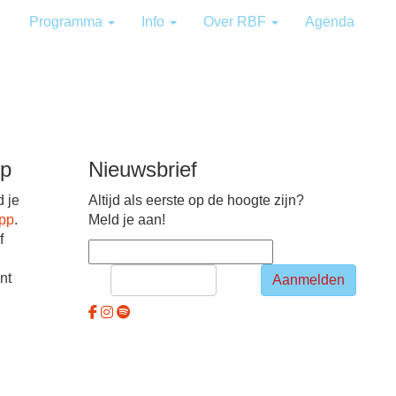
Programma
Info
Over RBF
Agenda
pp
Nieuwsbrief
d je
Altijd als eerste op de hoogte zijn?
app
.
Meld je aan!
f
nt
Aanmelden