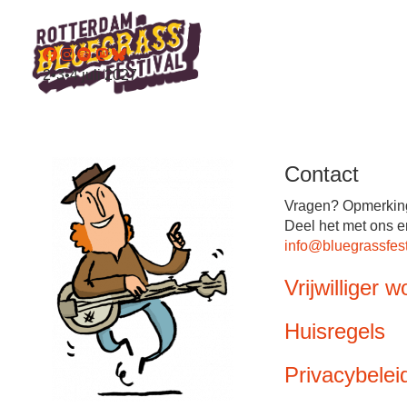
2•3•4 juli 2027
Contact
Vragen? Opmerkin
Deel het met ons e
info@bluegrassfest
Vrijwilliger 
Huisregels
Privacybelei