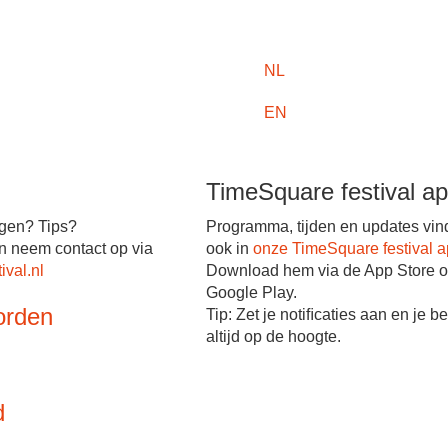
NL
EN
TimeSquare festival a
gen? Tips?
Programma, tijden en updates vin
n neem contact op via
ook in
onze TimeSquare festival 
ival.nl
Download hem via de App Store o
Google Play.
worden
Tip: Zet je notiﬁcaties aan en je be
altijd op de hoogte.
d