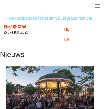
Toggle
- Recordbezoek rotterdam bluegrass festival
NL
2•3•4 juli 2027
EN
Nieuws