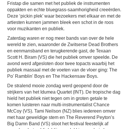
Fristap die samen met het publiek de instrumenten
oppakten en echte bluegrass-saamhorigheid creeërden.
Deze ‘pickin plek’ waar bezoekers met elkaar en met de
artiesten kunnen jammen bleek een schot in de roos
voor muzikanten en publiek.
Zaterdag waren er nog meer bands van over de hele
wereld te zien, waaronder de Zwitserse Dead Brothers
en eenmansband en terugkerende gast, de Texaan
Scott H. Biram (VS) die het publiek omver speelde. De
avond werd afgesloten door twee topacts waarbij het
publiek massaal met de voeten van de vloer ging: The
Po' Ramblin' Boys en The Hackensaw Boys.
De stralend mooie zondag werd geopend door de
strijkers van het Idumea Quartet (INT). De tropische dag
hield het publiek niet tegen om in groten getale te
komen luisteren naar multi-instrumentalist Chance
McCoy (VS). Tami Neilson (NZ) blies iedereen omver
met haar geweldige stem en The Reverend Peyton’s
Big Damn Band (VS) sloot het festival feestelijk af