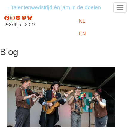
- Talentenwedstrijd én jam in de doelen
Toggle
NL
2•3•4 juli 2027
EN
Blog