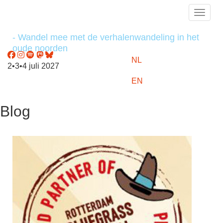
Toggle
- Wandel mee met de verhalenwandeling in het
oude noorden
NL
2•3•4 juli 2027
EN
Blog