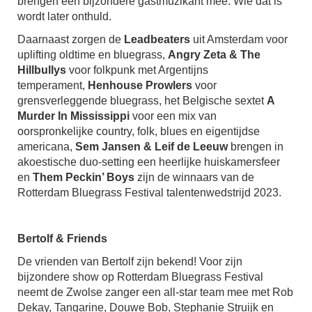
brengen een bijzondere gastmuzikant mee. Wie dat is
wordt later onthuld.
Daarnaast zorgen de
Leadbeaters
uit Amsterdam voor
uplifting oldtime en bluegrass,
Angry Zeta & The
Hillbullys
voor folkpunk met Argentijns
temperament,
Henhouse Prowlers
voor
grensverleggende bluegrass, het Belgische sextet
A
Murder In Mississippi
voor een mix van
oorspronkelijke country, folk, blues en eigentijdse
americana,
Sem Jansen & Leif de Leeuw
brengen in
akoestische duo-setting een heerlijke huiskamersfeer
en
Them Peckin’ Boys
zijn de winnaars van de
Rotterdam Bluegrass Festival talentenwedstrijd 2023.
Bertolf & Friends
De vrienden van Bertolf zijn bekend! Voor zijn
bijzondere show op Rotterdam Bluegrass Festival
neemt de Zwolse zanger een all-star team mee met Rob
Dekay, Tangarine, Douwe Bob, Stephanie Struijk en