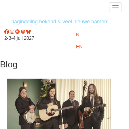
Toggle
- Dagindeling bekend & veel nieuwe namen!
NL
2•3•4 juli 2027
EN
Blog