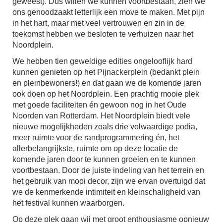
geweest). Dus willen we kunnen voortbestaan, zien we
ons genoodzaakt letterlijk een move te maken. Met pijn
in het hart, maar met veel vertrouwen en zin in de
toekomst hebben we besloten te verhuizen naar het
Noordplein.
We hebben tien geweldige edities ongelooflijk hard
kunnen genieten op het Pijnackerplein (bedankt plein
en pleinbewoners!) en dat gaan we de komende jaren
ook doen op het Noordplein. Een prachtig mooie plek
met goede faciliteiten én gewoon nog in het Oude
Noorden van Rotterdam. Het Noordplein biedt vele
nieuwe mogelijkheden zoals drie volwaardige podia,
meer ruimte voor de randprogrammering én, het
allerbelangrijkste, ruimte om op deze locatie de
komende jaren door te kunnen groeien en te kunnen
voortbestaan. Door de juiste indeling van het terrein en
het gebruik van mooi decor, zijn we ervan overtuigd dat
we de kenmerkende intimiteit en kleinschaligheid van
het festival kunnen waarborgen.
Op deze plek gaan wij met groot enthousiasme opnieuw