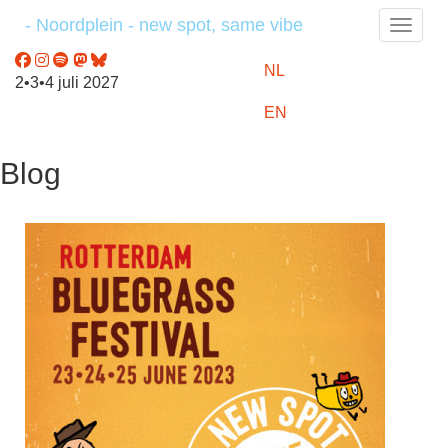
- Noordplein - new spot, same vibe
Toggle
NL
2•3•4 juli 2027
EN
Blog