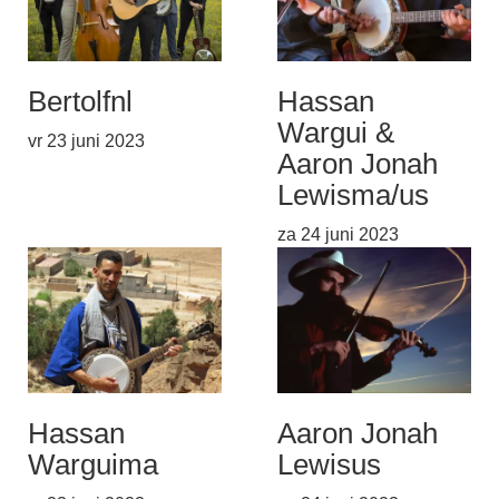
Bertolf
nl
Hassan
Wargui &
vr 23 juni 2023
Aaron Jonah
Lewis
ma/us
za 24 juni 2023
Hassan
Aaron Jonah
Wargui
ma
Lewis
us