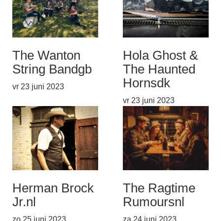
The Wanton
Hola Ghost &
String Band
gb
The Haunted
Horns
dk
vr 23 juni 2023
vr 23 juni 2023
Herman Brock
The Ragtime
Jr.
nl
Rumours
nl
zo 25 juni 2023
za 24 juni 2023