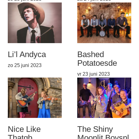
Li’l Andy
ca
Bashed
Potatoes
de
zo 25 juni 2023
vr 23 juni 2023
Nice Like
The Shiny
That
gb
Moonlit Boys
nl