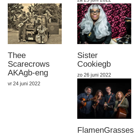
Thee
Sister
Scarecrows
Cookie
gb
AKA
gb-eng
zo 26 juni 2022
vr 24 juni 2022
FlamenGrass
es