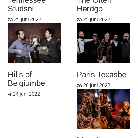
Tennessee
The Often
Studs
nl
Herd
gb
za 25 juni 2022
za 25 juni 2022
Hills of
Paris Texas
be
Belgium
be
zo 26 juni 2022
vr 24 juni 2022