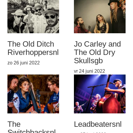
The Old Ditch
Jo Carley and
Riverhoppers
nl
The Old Dry
Skulls
gb
zo 26 juni 2022
vr 24 juni 2022
The
Leadbeaters
nl
Switchbacks
nl