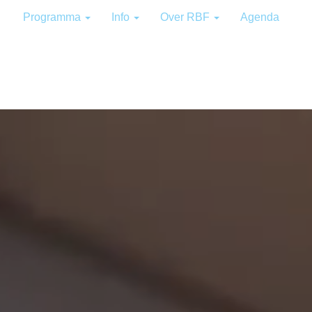
Programma
Info
Over RBF
Agenda