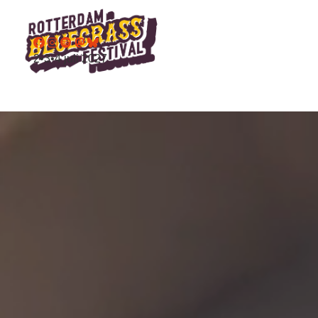
2•3•4 juli 2027